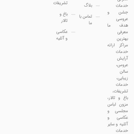
تشریفات
بلاگ
خدمات
جشن و
باغ و
تماس با
عروسی
تالار
ما
هدف ما
عکاسی
معرفی
و آتلیه
بهترین
مراکز ارائه
خدمات
آرایش
عروس،
سالن
زیبایی،
خدمات
تشریفات،
باغ و تالار،
مزون لباس
مجلسی و
عکاسی و
آتلیه و سایر
خدمات