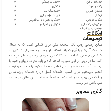
خدمات ناخن
⭐️
خدمات پدیکور
⭐️
رنگ و لایت
⭐️
شنیون
⭐️
شنیون عروس
⭐️
شیدینگ لب
⭐️
فیشال
⭐️
لیفت مژه و ابرو
⭐️
میکاپ عروس
⭐️
میکاپ همراه و ساقدوش
⭐️
میکروبلیدینگ ابرو
⭐️
کراتین و احیا مو
⭐️
کوتاهی و براشینگ
امکانات
توضیحات
سالن زیبایی روبی یک انتخاب عالی برای کسانی است که به دنبال
خدمات آرایشی با کیفیت بالا هستند. این سالن با محیطی دلنشین و
کارکنانی صمیمی، آماده است تا تمامی نیازهای زیبایی شما را برآورده
کند. ما در روبی بر این باوریم که هر فردی باید بتواند زیبایی خود را
برجسته کند و به همین دلیل تمامی خدمات خود را با دقت و توجه
انجام می‌دهیم. برای کسب اطلاعات کامل درباره خدمات ویژه سالن
و آکادمی روبی و دریافت نوبت، لطفاً به صفحه این سالن در سایت
سورپلاس سر بزنید.
گالری تصاویر