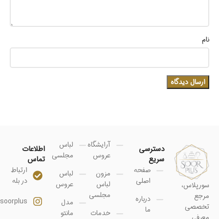
نام
آرایشگاه
لباس
دسترسی
اطلاعات
عروس
مجلسی
سریع
تماس
صفحه
ارتباط
مزون
لباس
اصلی
در بله
لباس
عروس
سورپلاس،
مجلسی
مرجع
درباره
soorplus@
مدل
تخصصی
ما
خدمات
مانتو
معرفی