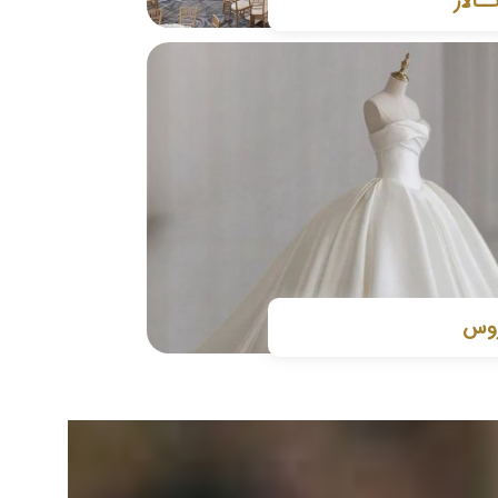
ــالار
روس