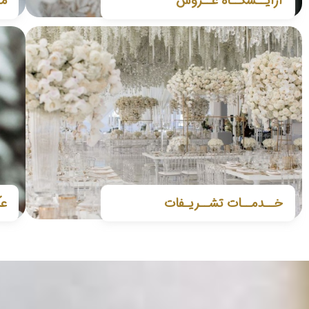
آرایــشگــاه عــروس
مـ
خــدمــات تشــریـفات
عک