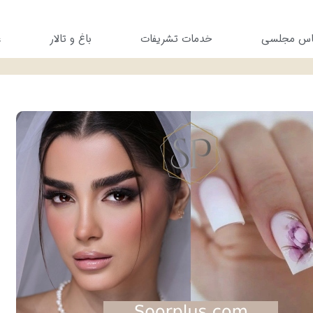
باس مجلسی
خدمات تشریفات
باغ و تالار
ع