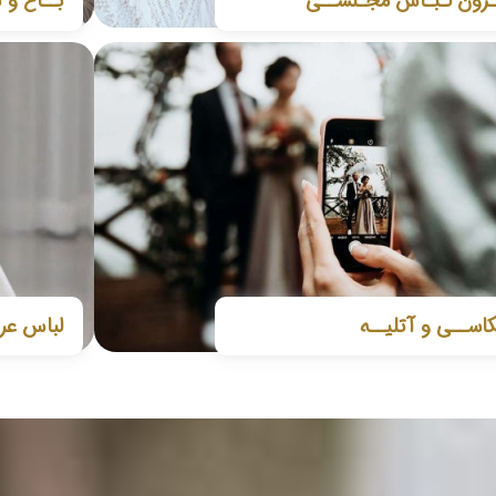
زون لـبـاس مجـلســی
بــاغ و ت
اســی و آتلیــه
لباس ع