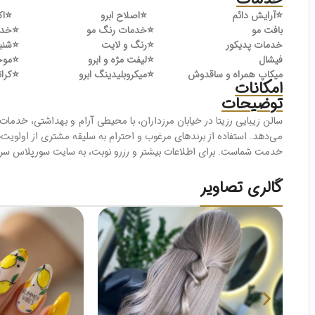
⭐️
آرایش دائم
⭐️
اصلاح ابرو
⭐️
اک
بافت مو
⭐️
خدمات رنگ مو
⭐️
خدم
خدمات پدیکور
⭐️
رنگ و لایت
⭐️
شنی
فیشال
⭐️
لیفت مژه و ابرو
⭐️
موخ
میکاپ همراه و ساقدوش
⭐️
میکروبلیدینگ ابرو
⭐️
کرات
امکانات
توضیحات
سالن زیبایی رزیتا در خیابان مرزداران، با محیطی آرام و بهداشتی، خدما
می‌دهد. استفاده از برندهای مرغوب و احترام به سلیقه مشتری از اولویت‌
خدمت شماست. برای اطلاعات بیشتر و رزرو نوبت، به سایت سورپلاس سر ب
گالری تصاویر