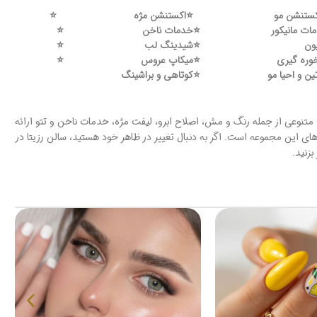
ستنشن مو
⭐️
اکستنشن مژه
⭐️
ات مانیکور
⭐️
خدمات ناخن
⭐️
ون
⭐️
شیدینگ لب
⭐️
وره گیری
⭐️
میکاپ عروس
⭐️
ین و احیا مو
⭐️
کوتاهی و براشینگ
ت متنوعی از جمله رنگ و مش، اصلاح ابرو، لیفت مژه، خدمات ناخن و تتو ارائه
های این مجموعه است. اگر به دنبال تغییر در ظاهر خود هستید، سالن رزیتا در
زنید.