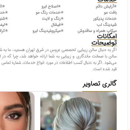
⭐️
آرایش دائم
⭐️
اصلاح ابرو
⭐️
اک
بافت مو
⭐️
خدمات رنگ مو
⭐️
خدم
خدمات پدیکور
⭐️
رنگ و لایت
⭐️
شنی
شیدینگ لب
⭐️
فیشال
⭐️
لیفت
میکاپ همراه و ساقدوش
⭐️
میکروبلیدینگ ابرو
⭐️
کرات
امکانات
توضیحات
اگر به دنبال سالن زیبایی تخصصی عروس در شرق تهران هستید، ما به شم
سالن با ضمانت ماندگاری و زیبایی به شما ارائه خواهد شد، چرا که در ا
می‌شود. اگر به دنبال کسب اطلاعات در مورد انواع خدمات، شماره تم
قید شده است.
گالری تصاویر