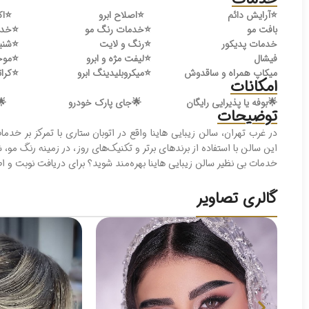
⭐️
آرایش دائم
⭐️
اصلاح ابرو
⭐️
اک
بافت مو
⭐️
خدمات رنگ مو
⭐️
خدم
خدمات پدیکور
⭐️
رنگ و لایت
⭐️
شنی
فیشال
⭐️
لیفت مژه و ابرو
⭐️
موخ
میکاپ همراه و ساقدوش
⭐️
میکروبلیدینگ ابرو
⭐️
کرات
امکانات
🌟
بوفه یا پذیرایی رایگان
🌟
جای پارک خودرو
🌟
توضیحات
در غرب تهران، سالن زیبایی هاینا واقع در اتوبان ستاری با تمرکز بر خد
این سالن با استفاده از برندهای برتر و تکنیک‌های روز، در زمینه رنگ م
خدمات بی نظیر سالن زیبایی هاینا بهره‌مند شوید؟ برای دریافت نوبت و 
گالری تصاویر