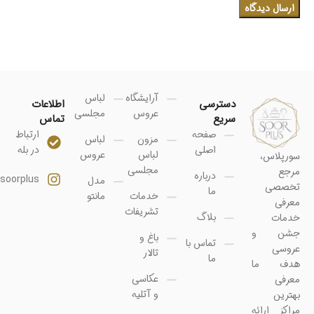
آرایشگاه
لباس
دسترسی
اطلاعات
عروس
مجلسی
سریع
تماس
صفحه
ارتباط
مزون
لباس
اصلی
در بله
لباس
عروس
سورپلاس،
مجلسی
مرجع
درباره
soorplus@
مدل
تخصصی
ما
خدمات
مانتو
معرفی
تشریفات
بلاگ
خدمات
جشن و
باغ و
تماس با
عروسی
تالار
ما
هدف ما
عکاسی
معرفی
و آتلیه
بهترین
مراکز ارائه