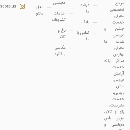
مجلسی
مرجع
درباره
soorplus@
مدل
تخصصی
ما
خدمات
مانتو
معرفی
تشریفات
بلاگ
خدمات
جشن و
باغ و
تماس با
عروسی
تالار
ما
هدف ما
عکاسی
معرفی
و آتلیه
بهترین
مراکز ارائه
خدمات
آرایش
عروس،
سالن
زیبایی،
خدمات
تشریفات،
باغ و تالار،
مزون لباس
مجلسی و