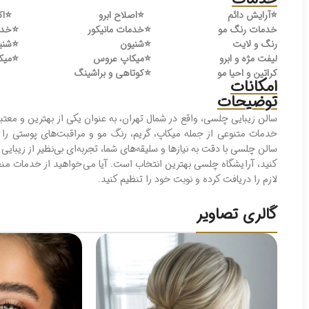
⭐️
آرایش دائم
⭐️
اصلاح ابرو
⭐️
اک
خدمات رنگ مو
⭐️
خدمات مانیکور
⭐️
خدم
رنگ و لایت
⭐️
شنیون
⭐️
شنی
لیفت مژه و ابرو
⭐️
میکاپ عروس
⭐️
میک
کراتین و احیا مو
⭐️
کوتاهی و براشینگ
امکانات
توضیحات
سالن زيبايی چلسی، واقع در شمال تهران، به عنوان یکی از بهترین و معت
خدمات متنوعی از جمله میکاپ، گریم، رنگ مو و مراقبت‌های پوستی را ب
سالن چلسی با دقت به نیازها و سلیقه‌های شما، تجربه‌ای بی‌نظیر از زیبای
کنید، آرایشگاه چلسی بهترین انتخاب است. آیا می‌خواهید از خدمات منحص
لازم را دریافت کرده و نوبت خود را تنظیم کنید.
گالری تصاویر