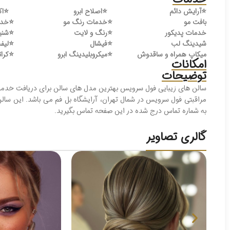
⭐️
آرایش دائم
⭐️
اصلاح ابرو
⭐️
اک
بافت مو
⭐️
خدمات رنگ مو
⭐️
خدم
خدمات پدیکور
⭐️
رنگ و لایت
⭐️
شنی
شیدینگ لب
⭐️
فیشال
⭐️
لیفت
میکاپ همراه و ساقدوش
⭐️
میکروبلیدینگ ابرو
⭐️
کرات
امکانات
توضیحات
سالن های زیبایی فول سرویس بهترین مدل های سالن برای دریافت خدمات 
مراقبتی فول سرویس در شمال تهران، آرایشگاه بل فم می باشد. این سالن د
به شماره‌ تماس درج شده در این صفحه تماس بگیرید.
گالری تصاویر