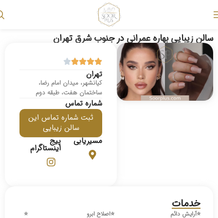
سالن زیبایی بهاره عمرانی در جنوب شرق تهران
تهران
کیانشهر، میدان امام رضا،
ساختمان هفت، طبقه دوم
شماره تماس
ثبت شماره تماس این
سالن زیبایی
مسیریابی
پیج
اینستاگرام
خدمات
⭐️
آرایش دائم
⭐️
اصلاح ابرو
⭐️