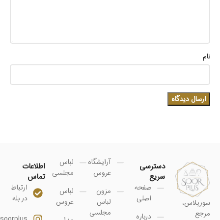
نام
آرایشگاه
لباس
دسترسی
اطلاعات
عروس
مجلسی
سریع
تماس
صفحه
ارتباط
مزون
لباس
اصلی
در بله
لباس
عروس
سورپلاس،
مجلسی
مرجع
درباره
soorplus@
مدل