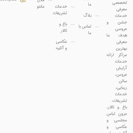
تخصصی
ما
خدمات
مانتو
معرفی
تشریفات
بلاگ
خدمات
جشن و
باغ و
تماس با
عروسی
تالار
ما
هدف ما
عکاسی
معرفی
و آتلیه
بهترین
مراکز ارائه
خدمات
آرایش
عروس،
سالن
زیبایی،
خدمات
تشریفات،
باغ و تالار،
مزون لباس
مجلسی و
عکاسی و