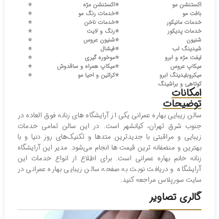
اکستنشن مو
⭐️
اکستنشن مژه
⭐️
بافت مو
⭐️
خدمات رنگ مو
⭐️
خدمات مانیکور
⭐️
خدمات ناخن
⭐️
خدمات پدیکور
⭐️
رنگ و لایت
⭐️
شنیون
⭐️
شنیون عروس
⭐️
شیدینگ لب
⭐️
فیشال
⭐️
لیفت مژه و ابرو
⭐️
موخوره گیری
⭐️
میکاپ عروس
⭐️
میکاپ همراه و ساقدوش
⭐️
میکروبلیدینگ ابرو
⭐️
کراتین و احیا مو
⭐️
کوتاهی و براشینگ
امکانات
توضیحات
سالن زیبایی بهاره عمرانی یکی از آرایشگاه های زنانه فوق العاده در
جنوب شرق تهران، کیانشهر است. در این سالن تمامی خدمات
زیبایی و مراقبتی با جدیدترین متدها و تکنیک‌های روز دنیا و با
بهترین و منصفانه ترین قیمت ها انجام می‌شود. مدیر این آرایشگاه
زنانه خانم بهاره عمرانی است. برای اطلاع از انواع خدمات این
آرایشگاه و دریافت نوبت به صفحه سالن زیبایی بهاره عمرانی در
سایت سورپلاس مراجعه کنید.
گالری تصاویر