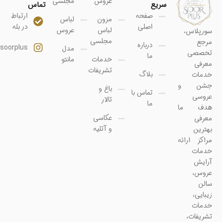
عروس
مجلسی
سریع
تماس
صفحه
ارتباط
مزون
لباس
اصلی
در بله
لباس
عروس
سورپلاس،
مجلسی
مرجع
درباره
soorplus@
مدل
تخصصی
ما
خدمات
مانتو
معرفی
تشریفات
بلاگ
خدمات
جشن و
باغ و
تماس با
عروسی
تالار
ما
هدف ما
عکاسی
معرفی
و آتلیه
بهترین
مراکز ارائه
خدمات
آرایش
عروس،
سالن
زیبایی،
خدمات
تشریفات،