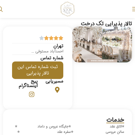
تالار پذیرایی تک درخت
تهران
احمدآباد مستوفی ...
شماره تماس
ثبت شماره تماس این
تالار پذیرایی
مسیریابی
پیج
اینستاگرام
خدمات
⭐️
اتاق عقد
⭐️
جایگاه عروس و داماد
⭐️
سالن عروسی
⭐️
سفره عقد
⭐️