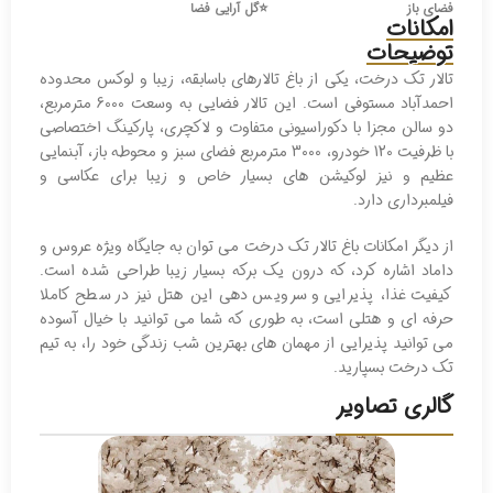
فضای باز
⭐️
گل آرایی فضا
امکانات
توضیحات
تالار تک درخت، یکی از باغ تالارهای باسابقه، زیبا و لوکس محدوده
احمدآباد مستوفی است. این تالار فضایی به وسعت 6000 مترمربع،
دو سالن مجزا با دکوراسیونی متفاوت و لاکچری، پارکینگ اختصاصی
با ظرفیت 120 خودرو، 3000 مترمربع فضای سبز و محوطه باز، آبنمایی
عظیم و نیز لوکیشن های بسیار خاص و زیبا برای عکاسی و
فیلمبرداری دارد.
از دیگر امکانات باغ تالار تک درخت می توان به جایگاه ویژه عروس و
داماد اشاره کرد، که درون یک برکه بسیار زیبا طراحی شده است.
کیفیت غذا، پذیرایی و سرویس دهی این هتل نیز در سطح کاملا
حرفه ای و هتلی است، به طوری که شما می توانید با خیال آسوده
می توانید پذیرایی از مهمان های بهترین شب زندگی خود را، به تیم
تک درخت بسپارید.
گالری تصاویر