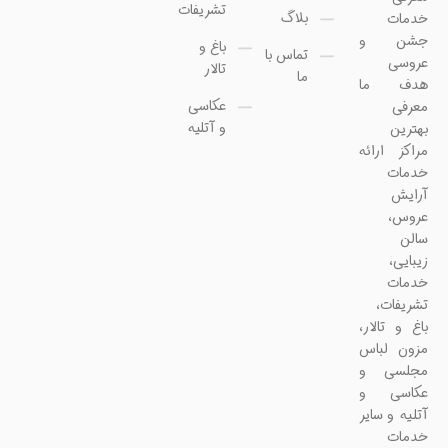
تشریفات
بلاگ
خدمات
جشن و
باغ و
تماس با
عروسی
تالار
ما
هدف ما
عکاسی
معرفی
و آتلیه
بهترین
مراکز ارائه
خدمات
آرایش
عروس،
سالن
زیبایی،
خدمات
تشریفات،
باغ و تالار،
مزون لباس
مجلسی و
عکاسی و
آتلیه و سایر
خدمات