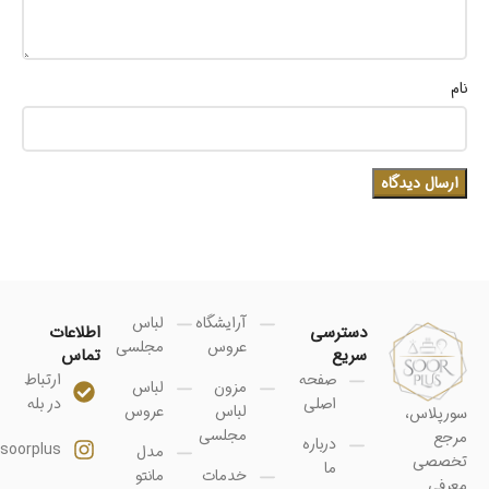
نام
آرایشگاه
لباس
دسترسی
اطلاعات
عروس
مجلسی
سریع
تماس
صفحه
ارتباط
مزون
لباس
اصلی
در بله
لباس
عروس
سورپلاس،
مجلسی
مرجع
درباره
soorplus@
مدل
تخصصی
ما
خدمات
مانتو
معرفی