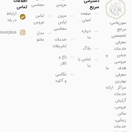
دسترسی
اطلاعات
عروس
مجلسی
سریع
تماس
صفحه
ارتباط
مزون
لباس
اصلی
در بله
لباس
عروس
سورپلاس،
مجلسی
مرجع
درباره
soorplus@
مدل
تخصصی
ما
خدمات
مانتو
معرفی
تشریفات
بلاگ
خدمات
جشن و
باغ و
تماس با
عروسی
تالار
ما
هدف ما
عکاسی
معرفی
و آتلیه
بهترین
مراکز ارائه
خدمات
آرایش
عروس،
سالن
زیبایی،
خدمات