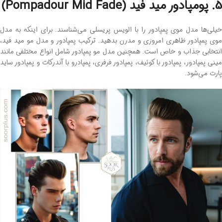
5. پومپادور مید فید (Pompadour Mid Fade)
خیلی‌ها مدل موی پمپادور را با الویس پریسلی می‌شناسند. برای اینکه به مدل
موی پمپادور ظاهری امروزی و مدرن بدهید. ترکیب پمپادور و مدل مو مید فید،
انتخابی جذاب و خاص است. همچنین مدل مو پمپادور شامل انواع مختلفی مانند
مینی پمپادور، پمپادور با کوئیف، پمپادور فرفری، پمپادرو با آندرکات و پمپادور ساید
پارت می‌شود.