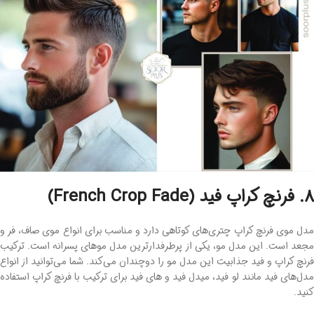
8. فرنچ کراپ فید (French Crop Fade)
مدل موی فرنچ کراپ چتری‌های کوتاهی دارد و مناسب برای انواع موی صاف، فر و
مجعد است. این مدل مو، یکی از پرطرفدارترین مدل موهای پسرانه است. ترکیب
فرنچ کراپ و فید جذابیت این مدل مو را دوچندان می‌کند. شما می‌توانید از انواع
مدل‌های فید مانند لو فید، میدل فید و های فید برای ترکیب با فرنچ کراپ استفاده
کنید.