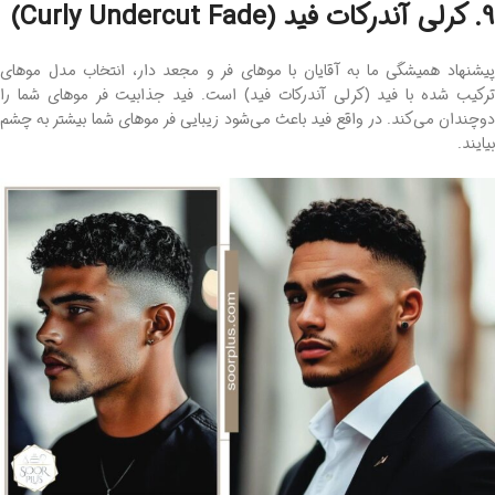
9. کرلی آندرکات فید (Curly Undercut Fade)
پیشنهاد همیشگی ما به آقایان با موهای فر و مجعد دار، انتخاب مدل موهای
ترکیب شده با فید (کرلی آندرکات فید) است. فید جذابیت فر موهای شما را
دوچندان می‌کند. در واقع فید باعث می‌شود زیبایی فر موهای شما بیشتر به چشم
بیایند.