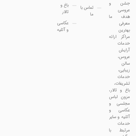
جشن و
باغ و
تماس با
عروسی
تالار
ما
هدف ما
عکاسی
معرفی
و آتلیه
بهترین
مراکز ارائه
خدمات
آرایش
عروس،
سالن
زیبایی،
خدمات
تشریفات،
باغ و تالار،
مزون لباس
مجلسی و
عکاسی و
آتلیه و سایر
خدمات
مرتبط با