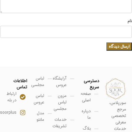
نام
آرایشگاه
لباس
دسترسی
اطلاعات
عروس
مجلسی
سریع
تماس
صفحه
ارتباط
مزون
لباس
اصلی
در بله
لباس
عروس
سورپلاس،
مجلسی
مرجع
درباره
soorplus@
مدل
تخصصی
ما
خدمات
مانتو
معرفی
تشریفات
بلاگ
خدمات