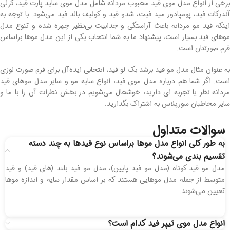
برخی از انواع مدل موی فید محبوب مردانه شامل مدل موی ساید پارت فید، کرلی
آندرکات فید، پومپادور مید فیت، شدو فید و کوئیف بالد فید می‌شود. با توجه به
اینکه فید مو مردانه باعث آراستگی و جذابیت بی‌نظیر چهره شده و تنوع مدل
موهای فید بسیار است، پیشنهاد ما به شما انتخاب یکی از این مدل موها براساس
فرم صورتتان است.
به‌ عنوان مثال مدل مو فید برشد بک لو فید، انتخابی ایده‌آل برای فرم صورت لوزی
است. اگر شما هم درباره مدل موی فید، انواع سایه مو و سایر مدل موهای فید
مردانه نظر یا تجربه ای دارید، خوشحال می‌شویم در بخش نظرات آن را با ما و
سایر مخاطبان سورپلاس به اشتراک بگذارید.
سوالات متداول
به ‌طور کلی انواع مدل موها براساس نوع فیدها به چند دسته
تقسیم‌ بندی می‌شوند؟
مدل مو فید کوتاه (مدل مو فید پایین)، مدل مو فید بلند (های فید) و فید
متوسط از جمله مدل موهایی هستند که بر اساس مقدار سایه و اندازه موها
تعیین می‌شوند.
انواع مدل موی تیپر فید کدام است؟