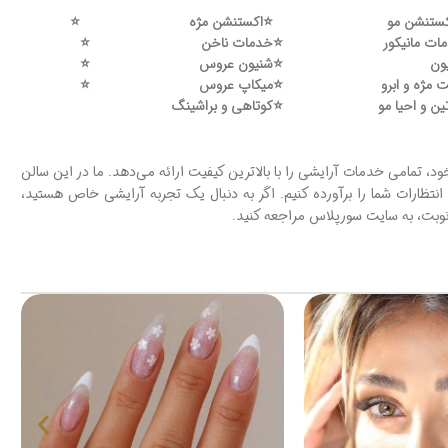
ستنشن مو
⭐️
اکستنشن مژه
⭐️
ات مانیکور
⭐️
خدمات ناخن
⭐️
ون
⭐️
شنیون عروس
⭐️
 مژه و ابرو
⭐️
میکاپ عروس
⭐️
ین و احیا مو
⭐️
کوتاهی و براشینگ
د، تمامی خدمات آرایشی را با بالاترین کیفیت ارائه می‌دهد. ما در این سالن
انتظارات شما را برآورده کنیم. اگر به دنبال یک تجربه آرایشی خاص هستید،
نوبت، به سایت سورپلاس مراجعه کنید.