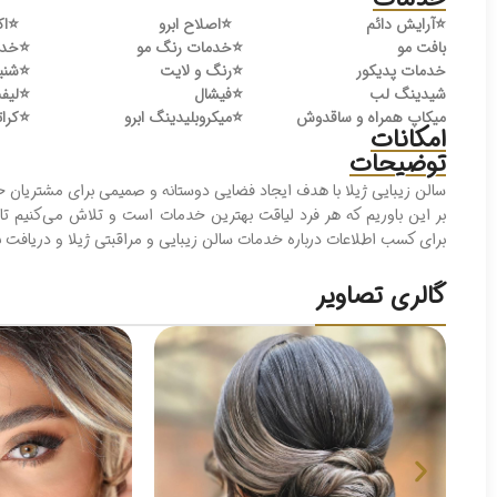
⭐️
آرایش دائم
⭐️
اصلاح ابرو
⭐️
اک
بافت مو
⭐️
خدمات رنگ مو
⭐️
خدم
خدمات پدیکور
⭐️
رنگ و لایت
⭐️
شنی
شیدینگ لب
⭐️
فیشال
⭐️
لیفت
میکاپ همراه و ساقدوش
⭐️
میکروبلیدینگ ابرو
⭐️
کرات
امکانات
توضیحات
سالن زیبایی ژیلا با هدف ایجاد فضایی دوستانه و صمیمی برای مشتریان خو
بر این باوریم که هر فرد لیاقت بهترین خدمات است و تلاش می‌کنیم تا 
برای کسب اطلاعات درباره خدمات سالن زیبایی و مراقبتی ژیلا و دریافت 
گالری تصاویر