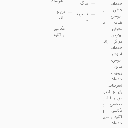
تشریفات
بلاگ
خدمات
جشن و
باغ و
تماس با
عروسی
تالار
ما
هدف ما
عکاسی
معرفی
و آتلیه
بهترین
مراکز ارائه
خدمات
آرایش
عروس،
سالن
زیبایی،
خدمات
تشریفات،
باغ و تالار،
مزون لباس
مجلسی و
عکاسی و
آتلیه و سایر
خدمات