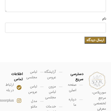
نام
آرایشگاه
لباس
دسترسی
اطلاعات
عروس
مجلسی
سریع
تماس
صفحه
ارتباط
مزون
لباس
اصلی
در بله
لباس
عروس
سورپلاس،
مجلسی
مرجع
درباره
soorplus@
مدل
تخصصی
ما
خدمات
مانتو
معرفی