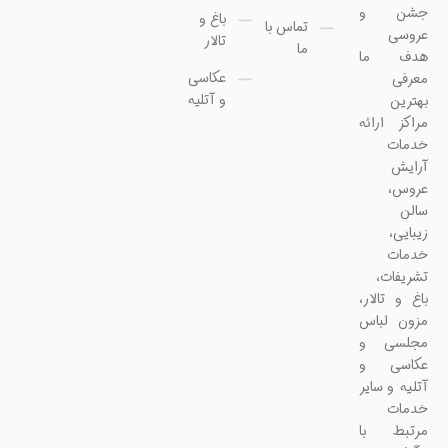
جشن و
باغ و
تماس با
عروسی
تالار
ما
هدف ما
عکاسی
معرفی
و آتلیه
بهترین
مراکز ارائه
خدمات
آرایش
عروس،
سالن
زیبایی،
خدمات
تشریفات،
باغ و تالار،
مزون لباس
مجلسی و
عکاسی و
آتلیه و سایر
خدمات
مرتبط با