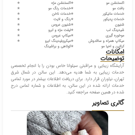
اکستنشن مو
⭐️
اکستنشن مژه
⭐️
بافت مو
⭐️
خدمات رنگ مو
⭐️
خدمات مانیکور
⭐️
خدمات ناخن
⭐️
خدمات پدیکور
⭐️
رنگ و لایت
⭐️
شنیون
⭐️
شنیون عروس
⭐️
شیدینگ لب
⭐️
لیفت مژه و ابرو
⭐️
موخوره گیری
⭐️
میکاپ عروس
⭐️
میکاپ همراه و ساقدوش
⭐️
میکروبلیدینگ ابرو
⭐️
کراتین و احیا مو
⭐️
کوتاهی و براشینگ
امکانات
توضیحات
آرایشگاه زیبایی و مراقبتی سیلوانا خاص بودن را با انجام تخصصی
خدمات زیبایی به شما هدیه می‌دهد. این سالن در شمال شرق
تهران، نیاوران قرار دارد. برای دریافت اطلاعات بیشتر در مورد تمامی
خدمات ارائه شده در این سالن، به اطلاعات و شماره تماس درج
شده در همین صفحه مراجعه کنید.
گالری تصاویر