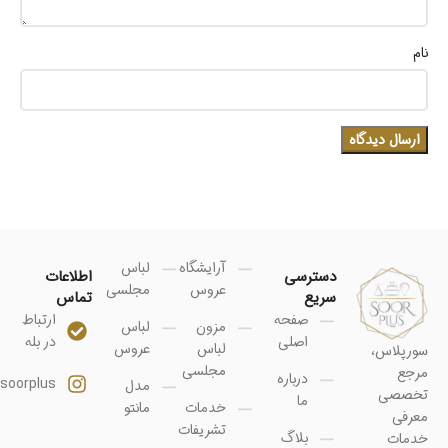
نام
آرایشگاه
لباس
دسترسی
اطلاعات
عروس
مجلسی
سریع
تماس
صفحه
ارتباط
مزون
لباس
اصلی
در بله
لباس
عروس
سورپلاس،
مجلسی
مرجع
درباره
soorplus@
مدل
تخصصی
ما
خدمات
مانتو
معرفی
تشریفات
بلاگ
خدمات