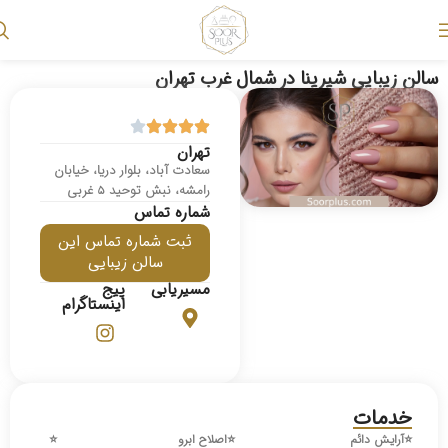
سالن زیبایی شیرینا در شمال غرب تهران
تهران
سعادت آباد، بلوار دریا، خیابان
رامشه، نبش توحید ۵ غربی
شماره تماس
ثبت شماره تماس این
سالن زیبایی
مسیریابی
پیج
اینستاگرام
خدمات
⭐️
آرایش دائم
⭐️
اصلاح ابرو
⭐️