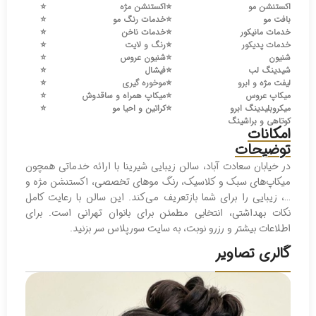
اکستنشن مو
⭐️
اکستنشن مژه
⭐️
بافت مو
⭐️
خدمات رنگ مو
⭐️
خدمات مانیکور
⭐️
خدمات ناخن
⭐️
خدمات پدیکور
⭐️
رنگ و لایت
⭐️
شنیون
⭐️
شنیون عروس
⭐️
شیدینگ لب
⭐️
فیشال
⭐️
لیفت مژه و ابرو
⭐️
موخوره گیری
⭐️
میکاپ عروس
⭐️
میکاپ همراه و ساقدوش
⭐️
میکروبلیدینگ ابرو
⭐️
کراتین و احیا مو
⭐️
کوتاهی و براشینگ
امکانات
توضیحات
در خیابان سعادت آباد، سالن زیبایی شیرینا با ارائه خدماتی همچون
میکاپ‌های سبک و کلاسیک، رنگ موهای تخصصی، اکستنشن مژه و
…، زیبایی را برای شما بازتعریف می‌کند. این سالن با رعایت کامل
نکات بهداشتی، انتخابی مطمئن برای بانوان تهرانی است. برای
اطلاعات بیشتر و رزرو نوبت، به سایت سورپلاس سر بزنید.
گالری تصاویر