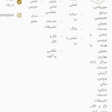
مزون
لباس
اصلی
در بله
لباس
عروس
سورپلاس،
مجلسی
مرجع
درباره
soorplus@
مدل
تخصصی
ما
خدمات
مانتو
معرفی
تشریفات
بلاگ
خدمات
جشن و
باغ و
تماس با
عروسی
تالار
ما
هدف ما
عکاسی
معرفی
و آتلیه
بهترین
مراکز ارائه
خدمات
آرایش
عروس،
سالن
زیبایی،
خدمات
تشریفات،
باغ و تالار،
مزون لباس