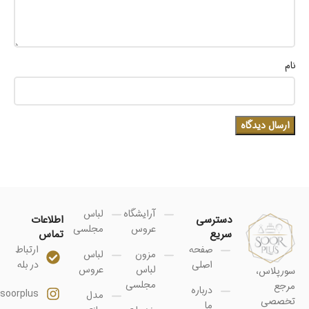
نام
آرایشگاه
لباس
دسترسی
اطلاعات
عروس
مجلسی
سریع
تماس
صفحه
ارتباط
مزون
لباس
اصلی
در بله
لباس
عروس
سورپلاس،
مجلسی
مرجع
درباره
soorplus@
مدل
تخصصی
ما