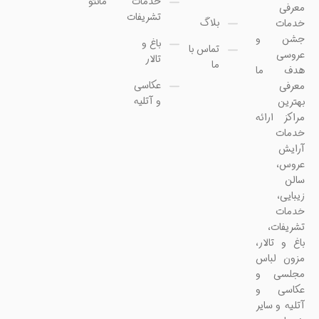
خدمات
مانتو
معرفی
تشریفات
بلاگ
خدمات
جشن و
باغ و
تماس با
عروسی
تالار
ما
هدف ما
عکاسی
معرفی
و آتلیه
بهترین
مراکز ارائه
خدمات
آرایش
عروس،
سالن
زیبایی،
خدمات
تشریفات،
باغ و تالار،
مزون لباس
مجلسی و
عکاسی و
آتلیه و سایر