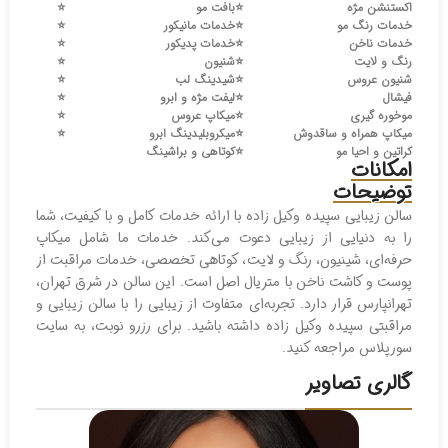
اکستنشن مژه
⭐️
بافت مو
⭐️
خدمات رنگ مو
⭐️
خدمات مانیکور
⭐️
خدمات ناخن
⭐️
خدمات پدیکور
⭐️
رنگ و لایت
⭐️
شنیون
⭐️
شنیون عروس
⭐️
شیدینگ لب
⭐️
فیشال
⭐️
لیفت مژه و ابرو
⭐️
موخوره گیری
⭐️
میکاپ عروس
⭐️
میکاپ همراه و ساقدوش
⭐️
میکروبلیدینگ ابرو
⭐️
کراتین و احیا مو
⭐️
کوتاهی و براشینگ
امکانات
توضیحات
سالن زیبایی سپیده وکیل زاده با ارائه خدمات کامل و با کیفیت، شما
را به دنیایی از زیبایی دعوت می‌کند. خدمات ما شامل میکاپ
حرفه‌ای، شینیون، رنگ و لایت، کوتاهی تخصصی، خدمات مراقبت از
پوست و کاشت ناخن با متریال اصل است. این سالن در شرق تهران،
تهرانپارس قرار دارد. تجربه‌ای متفاوت از زیبایی را با سالن زیبایی و
مراقبتی سپیده وکیل زاده داشته باشید. برای رزرو نوبت، به سایت
سورپلاس مراجعه کنید.
گالری تصاویر