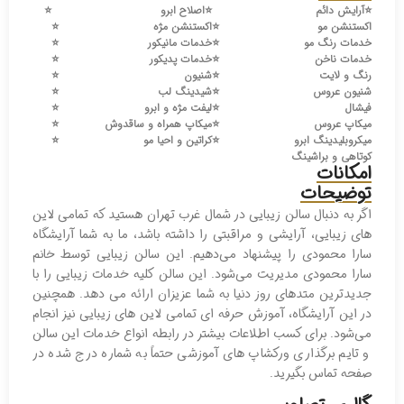
⭐️
آرایش دائم
⭐️
اصلاح ابرو
⭐️
اکستنشن مو
⭐️
اکستنشن مژه
⭐️
خدمات رنگ مو
⭐️
خدمات مانیکور
⭐️
خدمات ناخن
⭐️
خدمات پدیکور
⭐️
رنگ و لایت
⭐️
شنیون
⭐️
شنیون عروس
⭐️
شیدینگ لب
⭐️
فیشال
⭐️
لیفت مژه و ابرو
⭐️
میکاپ عروس
⭐️
میکاپ همراه و ساقدوش
⭐️
میکروبلیدینگ ابرو
⭐️
کراتین و احیا مو
⭐️
کوتاهی و براشینگ
امکانات
توضیحات
اگر به دنبال سالن زیبایی در شمال غرب تهران هستید که تمامی لاین
های زیبایی، آرایشی و مراقبتی را داشته باشد، ما به شما آرایشگاه
سارا محمودی را پیشنهاد می‌دهیم. این سالن زیبایی توسط خانم
سارا محمودی مدیریت می‌شود. این سالن کلیه خدمات زیبایی را با
جدیدترین متدهای روز دنیا به شما عزیزان ارائه می دهد. همچنین
در این آرایشگاه، آموزش حرفه ای تمامی لاین های زیبایی نیز انجام
می‌شود. برای کسب اطلاعات بیشتر در رابطه انواع خدمات این سالن
و تایم برگذاری ورکشاپ های آموزشی حتماً به شماره درج شده در
صفحه تماس بگیرید.