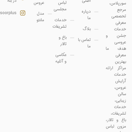
اصلی
در بله
لباس
عروس
سورپلاس،
مجلسی
مرجع
درباره
soorplus@
مدل
تخصصی
ما
خدمات
مانتو
معرفی
تشریفات
بلاگ
خدمات
جشن و
باغ و
تماس با
عروسی
تالار
ما
هدف ما
عکاسی
معرفی
و آتلیه
بهترین
مراکز ارائه
خدمات
آرایش
عروس،
سالن
زیبایی،
خدمات
تشریفات،
باغ و تالار،
مزون لباس