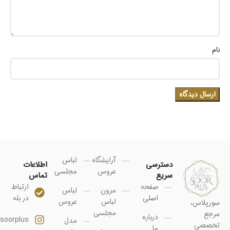
نام
آرایشگاه
لباس
دسترسی
اطلاعات
عروس
مجلسی
سریع
تماس
صفحه
ارتباط
مزون
لباس
اصلی
در بله
لباس
عروس
سورپلاس،
مجلسی
مرجع
درباره
soorplus@
مدل
تخصصی
ما