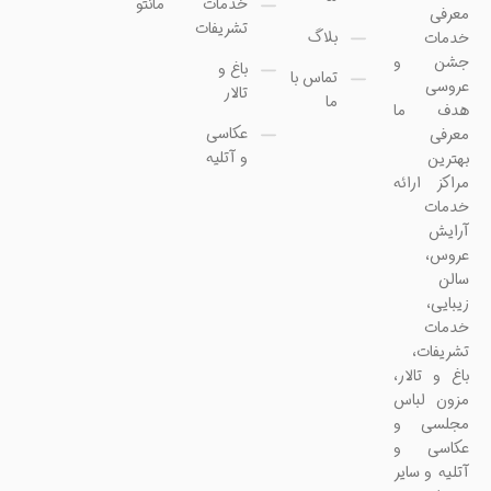
خدمات
مانتو
معرفی
تشریفات
بلاگ
خدمات
جشن و
باغ و
تماس با
عروسی
تالار
ما
هدف ما
عکاسی
معرفی
و آتلیه
بهترین
مراکز ارائه
خدمات
آرایش
عروس،
سالن
زیبایی،
خدمات
تشریفات،
باغ و تالار،
مزون لباس
مجلسی و
عکاسی و
آتلیه و سایر