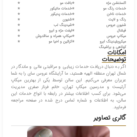
اکستنشن مژه
⭐️
بافت مو
⭐️
خدمات رنگ مو
⭐️
خدمات مانیکور
⭐️
خدمات ناخن
⭐️
خدمات پدیکور
⭐️
رنگ و لایت
⭐️
شنیون
⭐️
شنیون عروس
⭐️
شیدینگ لب
⭐️
فیشال
⭐️
لیفت مژه و ابرو
⭐️
میکاپ عروس
⭐️
میکاپ همراه و ساقدوش
⭐️
میکروبلیدینگ ابرو
⭐️
کراتین و احیا مو
⭐️
کوتاهی و براشینگ
امکانات
توضیحات
اگر به دنبال دریافت خدمات زیبایی و مراقبتی عالی و ماندگار در
شمال تهران منطقه الهیه هستید، ما آرایشگاه عروس سای را به شما
عزیزان معرفی می‌کنیم. این سالن توسط یکی از بهترین میکاپ
آرتیست و مدرسین میکاپ تهران، خانم فرناز صفری مدیریت
می‌شود. برای کسب اطلاعات بیشتر در رابطه با انواع خدمات این
سالن، به اطلاعات و شماره تماس درج شده در صفحه مراجعه
فرمایید.
گالری تصاویر