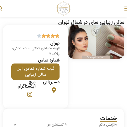
سالن زیبایی سای در شمال تهران
تهران
الهیه ،خیابان تختی ،دهم تختی،
پلاک 7
شماره تماس
ثبت شماره تماس این
سالن زیبایی
مسیریابی
پیج
اینستاگرام
خدمات
⭐️
آرایش دائم
⭐️
اکستنشن مو
⭐️