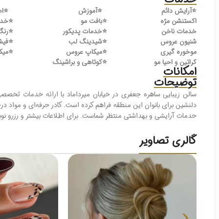
⭐️
آرایش دائم
⭐️
آموزش
⭐️
اص
اکستنشن مژه
⭐️
بافت مو
⭐️
خدم
خدمات ناخن
⭐️
خدمات پدیکور
⭐️
رنگ
شنیون عروس
⭐️
شیدینگ لب
⭐️
فیش
موخوره گیری
⭐️
میکاپ عروس
⭐️
میک
کراتین و احیا مو
⭐️
کوتاهی و براشینگ
امکانات
توضیحات
سالن زیبایی ساهره جعفری در خیابان میرداماد با ارائه خدمات تخصص
دلنشین برای بانوان این منطقه فراهم کرده است. کادر حرفه‌ای و مواد
خدمات آرایشی و بهداشتی منتظر شماست. برای اطلاعات بیشتر و رزرو نوب
گالری تصاویر