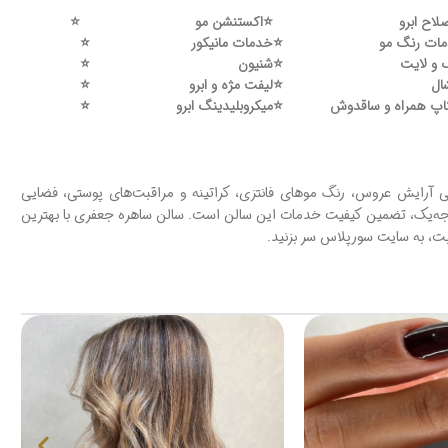
لاح ابرو
⭐️
اکستنشن مو
⭐️
ات رنگ مو
⭐️
خدمات مانیکور
⭐️
 و لایت
⭐️
شنیون
⭐️
ال
⭐️
لیفت مژه و ابرو
⭐️
اپ همراه و ساقدوش
⭐️
میکروبلیدینگ ابرو
⭐️
ی آرایش عروس، رنگ موهای فانتزی، کراتینه و مراقبت‌های پوستی، فضایی
 درجه‌یک، تضمین کیفیت خدمات این سالن است. سالن ساهره جعفری با بهترین
ت، به سایت سورپلاس سر بزنید.