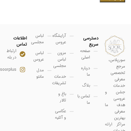
آرایشگاه
لباس
دسترسی
اطلاعات
عروس
مجلسی
سریع
تماس
صفحه
ارتباط
مزون
لباس
اصلی
در بله
لباس
عروس
سورپلاس،
مجلسی
مرجع
درباره
soorplus@
مدل
تخصصی
ما
خدمات
مانتو
معرفی
تشریفات
بلاگ
خدمات
جشن و
باغ و
تماس با
عروسی
تالار
ما
هدف ما
عکاسی
معرفی
و آتلیه
بهترین
مراکز ارائه
خدمات