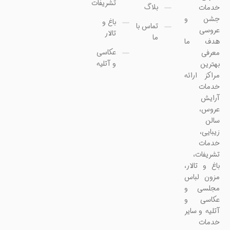
تشریفات
بلاگ
خدمات
جشن و
باغ و
تماس با
عروسی
تالار
ما
هدف ما
عکاسی
معرفی
و آتلیه
بهترین
مراکز ارائه
خدمات
آرایش
عروس،
سالن
زیبایی،
خدمات
تشریفات،
باغ و تالار،
مزون لباس
مجلسی و
عکاسی و
آتلیه و سایر
خدمات