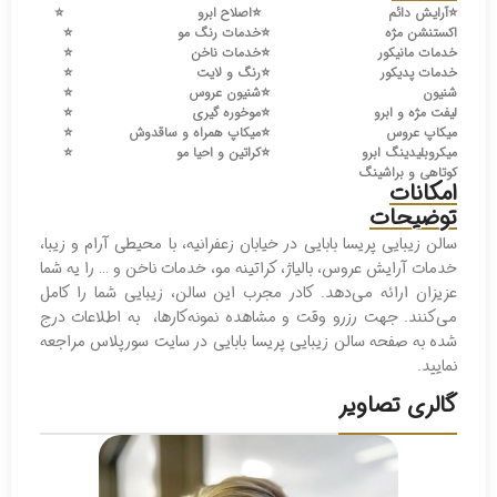
⭐️
آرایش دائم
⭐️
اصلاح ابرو
⭐️
اکستنشن مژه
⭐️
خدمات رنگ مو
⭐️
خدمات مانیکور
⭐️
خدمات ناخن
⭐️
خدمات پدیکور
⭐️
رنگ و لایت
⭐️
شنیون
⭐️
شنیون عروس
⭐️
لیفت مژه و ابرو
⭐️
موخوره گیری
⭐️
میکاپ عروس
⭐️
میکاپ همراه و ساقدوش
⭐️
میکروبلیدینگ ابرو
⭐️
کراتین و احیا مو
⭐️
کوتاهی و براشینگ
امکانات
توضیحات
سالن زیبایی پریسا بابایی در خیابان زعفرانیه، با محیطی آرام و زیبا،
خدمات آرایش عروس، بالیاژ، کراتینه مو، خدمات ناخن و … را یه شما
عزیزان ارائه می‌دهد. کادر مجرب این سالن، زیبایی شما را کامل
می‌کنند. جهت رزرو وقت و مشاهده نمونه‌کارها، به اطلاعات درج
شده به صفحه سالن زیبایی پریسا بابایی در سایت سورپلاس مراجعه
نمایید.
گالری تصاویر