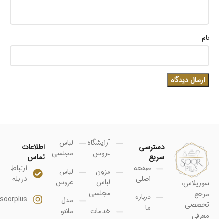
نام
آرایشگاه
لباس
دسترسی
اطلاعات
عروس
مجلسی
سریع
تماس
صفحه
ارتباط
مزون
لباس
اصلی
در بله
لباس
عروس
سورپلاس،
مجلسی
مرجع
درباره
soorplus@
مدل
تخصصی
ما
خدمات
مانتو
معرفی