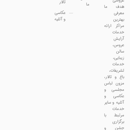
عروسی
تالار
ما
هدف ما
عکاسی
معرفی
و آتلیه
بهترین
مراکز ارائه
خدمات
آرایش
عروس،
سالن
زیبایی،
خدمات
تشریفات،
باغ و تالار،
مزون لباس
مجلسی و
عکاسی و
آتلیه و سایر
خدمات
مرتبط با
برگزاری
جشن و