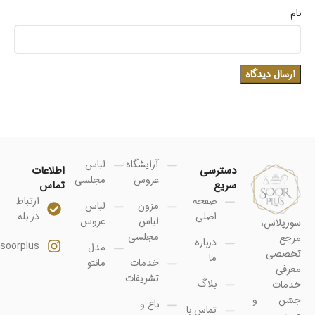
نام
آرایشگاه
لباس
دسترسی
اطلاعات
عروس
مجلسی
سریع
تماس
صفحه
ارتباط
مزون
لباس
اصلی
در بله
لباس
عروس
سورپلاس،
مجلسی
مرجع
درباره
soorplus@
مدل
تخصصی
ما
خدمات
مانتو
معرفی
تشریفات
بلاگ
خدمات
جشن و
باغ و
تماس با