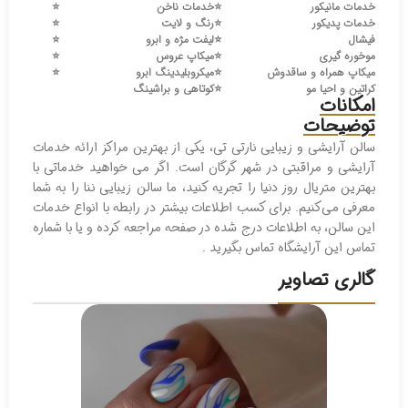
خدمات مانیکور
⭐️
خدمات ناخن
⭐️
خدمات پدیکور
⭐️
رنگ و لایت
⭐️
فیشال
⭐️
لیفت مژه و ابرو
⭐️
موخوره گیری
⭐️
میکاپ عروس
⭐️
میکاپ همراه و ساقدوش
⭐️
میکروبلیدینگ ابرو
⭐️
کراتین و احیا مو
⭐️
کوتاهی و براشینگ
امکانات
توضیحات
سالن آرایشی و زیبایی نارتی تی، یکی از بهترین مراکز ارائه خدمات
آرایشی و مراقبتی در شهر گرگان است. اگر می خواهید خدماتی با
بهترین متریال روز دنیا را تجریه کنید، ما سالن زیبایی ننا را به شما
معرفی می‌کنیم. برای کسب اطلاعات بیشتر در رابطه با انواع خدمات
این سالن، به اطلاعات درج شده در صفحه مراجعه کرده و یا با شماره
تماس این آرایشگاه تماس بگیرید .
گالری تصاویر