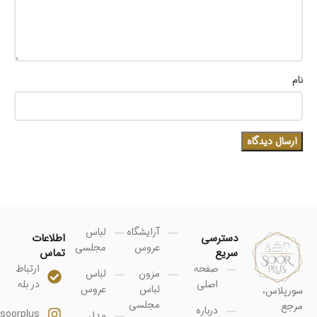
نام
آرایشگاه
لباس
دسترسی
اطلاعات
عروس
مجلسی
سریع
تماس
صفحه
ارتباط
مزون
لباس
اصلی
در بله
لباس
عروس
سورپلاس،
مجلسی
مرجع
درباره
soorplus@
مدل