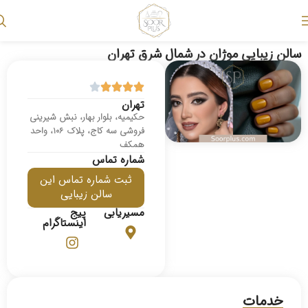
سالن زیبایی موژان در شمال شرق تهران
تهران
حکیمیه، بلوار بهار، نبش شیرینی
فروشی سه کاج، پلاک 106، واحد
همکف
شماره تماس
ثبت شماره تماس این
سالن زیبایی
مسیریابی
پیج
اینستاگرام
خدمات