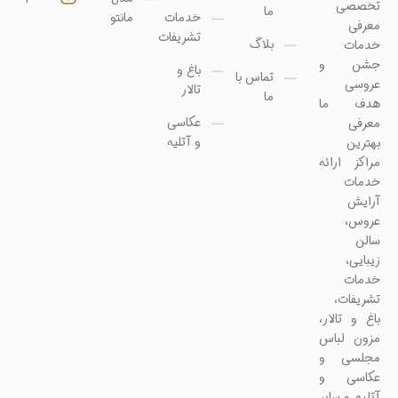
تخصصی
ما
خدمات
مانتو
معرفی
تشریفات
بلاگ
خدمات
جشن و
باغ و
تماس با
عروسی
تالار
ما
هدف ما
عکاسی
معرفی
و آتلیه
بهترین
مراکز ارائه
خدمات
آرایش
عروس،
سالن
زیبایی،
خدمات
تشریفات،
باغ و تالار،
مزون لباس
مجلسی و
عکاسی و
آتلیه و سایر