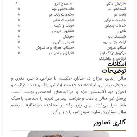
⭐️
آرایش دائم
⭐️
اصلاح ابرو
⭐️
اکستنشن مو
⭐️
اکستنشن مژه
⭐️
بافت مو
⭐️
خدمات رنگ مو
⭐️
خدمات مانیکور
⭐️
خدمات ناخن
⭐️
خدمات پدیکور
⭐️
رنگ و لایت
⭐️
شنیون
⭐️
شنیون عروس
⭐️
شیدینگ لب
⭐️
فیشال
⭐️
لیفت مژه و ابرو
⭐️
موخوره گیری
⭐️
میکاپ عروس
⭐️
میکاپ همراه و ساقدوش
⭐️
میکروبلیدینگ ابرو
⭐️
کراتین و احیا مو
⭐️
کوتاهی و براشینگ
امکانات
توضیحات
سالن زیبایی موژان در خیابان حکیمیه، با طراحی داخلی مدرن و
محیطی صمیمی، ارائه‌دهنده خدمات آرایش، رنگ و لایت، کراتینه و
احیای مو، اکستنشن مژه و مراقبت‌های تخصصی پوست است.
پرسنل این سالن با دقت و ظرافت، بهترین نتیجه را متناسب با سبک
شما اجرا می‌کنند. برای رزرو وقت و مشاهده نمونه‌کارها، صفحه
سالن موژان در سایت سورپلاس را دنبال کنید.
گالری تصاویر