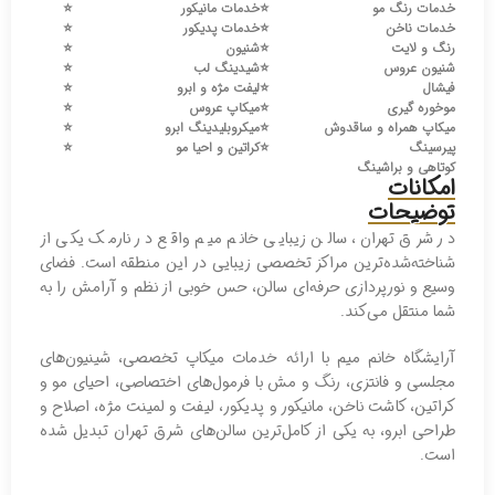
خدمات رنگ مو
⭐️
خدمات مانیکور
⭐️
خدمات ناخن
⭐️
خدمات پدیکور
⭐️
رنگ و لایت
⭐️
شنیون
⭐️
شنیون عروس
⭐️
شیدینگ لب
⭐️
فیشال
⭐️
لیفت مژه و ابرو
⭐️
موخوره گیری
⭐️
میکاپ عروس
⭐️
میکاپ همراه و ساقدوش
⭐️
میکروبلیدینگ ابرو
⭐️
پیرسینگ
⭐️
کراتین و احیا مو
⭐️
کوتاهی و براشینگ
امکانات
توضیحات
در شرق تهران، سالن زیبایی خانم میم واقع در نارمک یکی از
شناخته‌شده‌ترین مراکز تخصصی زیبایی در این منطقه است. فضای
وسیع و نورپردازی حرفه‌ای سالن، حس خوبی از نظم و آرامش را به
شما منتقل می‌کند.
آرایشگاه خانم میم با ارائه خدمات میکاپ تخصصی، شینیون‌های
مجلسی و فانتزی، رنگ و مش با فرمول‌های اختصاصی، احیای مو و
کراتین، کاشت ناخن، مانیکور و پدیکور، لیفت و لمینت مژه، اصلاح و
طراحی ابرو، به یکی از کامل‌ترین سالن‌های شرق تهران تبدیل شده
است.