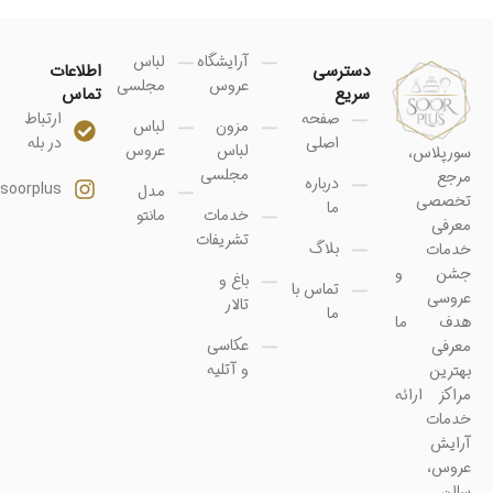
آرایشگاه
لباس
دسترسی
اطلاعات
عروس
مجلسی
سریع
تماس
صفحه
ارتباط
مزون
لباس
اصلی
در بله
لباس
عروس
سورپلاس،
مجلسی
مرجع
درباره
soorplus@
مدل
تخصصی
ما
خدمات
مانتو
معرفی
تشریفات
بلاگ
خدمات
جشن و
باغ و
تماس با
عروسی
تالار
ما
هدف ما
عکاسی
معرفی
و آتلیه
بهترین
مراکز ارائه
خدمات
آرایش
عروس،
سالن