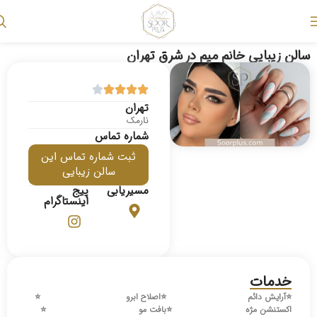
سالن زیبایی خانم میم در شرق تهران
تهران
نارمک
شماره تماس
ثبت شماره تماس این
سالن زیبایی
مسیریابی
پیج
اینستاگرام
خدمات
⭐️
آرایش دائم
⭐️
اصلاح ابرو
⭐️
اکستنشن مژه
⭐️
بافت مو
⭐️