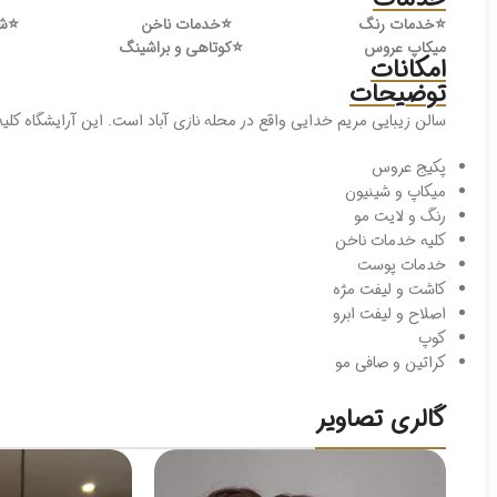
⭐️
خدمات رنگ
⭐️
خدمات ناخن
⭐️
ش
میکاپ عروس
⭐️
کوتاهی و براشینگ
امکانات
توضیحات
سالن زیبایی مریم خدایی واقع در محله نازی آباد است. این آرایشگاه کلیه
پکیج عروس
میکاپ و شینیون
رنگ و لایت مو
کلیه خدمات ناخن
خدمات پوست
کاشت و لیفت مژه
اصلاح و لیفت ابرو
کوپ
کراتین و صافی مو
گالری تصاویر