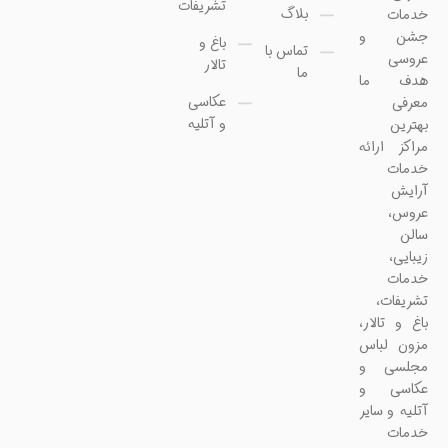
تشریفات
بلاگ
خدمات
جشن و
باغ و
تماس با
عروسی
تالار
ما
هدف ما
عکاسی
معرفی
و آتلیه
بهترین
مراکز ارائه
خدمات
آرایش
عروس،
سالن
زیبایی،
خدمات
تشریفات،
باغ و تالار،
مزون لباس
مجلسی و
عکاسی و
آتلیه و سایر
خدمات