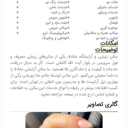
بافت مو
⭐️
خدمات رنگ مو
⭐️
خدمات مانیکور
⭐️
خدمات ناخن
⭐️
خدمات پدیکور
⭐️
رنگ و لایت
⭐️
شنیون
⭐️
شنیون عروس
⭐️
فیشال
⭐️
لیفت مژه و ابرو
⭐️
موخوره گیری
⭐️
میکاپ عروس
⭐️
میکاپ همراه و ساقدوش
⭐️
میکروبلیدینگ ابرو
⭐️
کراتین و احیا مو
⭐️
کوتاهی و براشینگ
امکانات
توضیحات
سالن زیبایی و آرایشگاه مانادلا، یکی از سالن‌های زیبایی معروف و
فول سرویس در بلوار آیت الله کاشانی است. اگر به دنبال دریافت
خدمات با کیفیت و با ماندگاری بالا هستید، ما سالن آرایشی مانادلا را
به شما معرفی می‌کنیم. این سالن توسط خانم مانا پورعلی یکی از
بهترین نیل آرتیست ها و مدرسین بین المللی در تهران است. برای
کسب اطلاعات بیشتر در رابطه با انواع خدمات این سالن، به اطلاعات
و شماره تماس درج شده در صفحه مراجعه نمایید.
گالری تصاویر