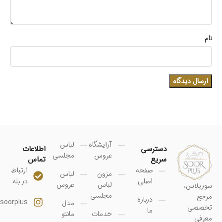
نام
آرایشگاه
لباس
دسترسی
اطلاعات
عروس
مجلسی
سریع
تماس
صفحه
ارتباط
مزون
لباس
اصلی
در بله
لباس
عروس
سورپلاس،
مجلسی
مرجع
درباره
soorplus@
مدل
تخصصی
ما
خدمات
مانتو
معرفی