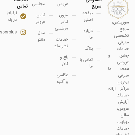
عروس
مجلسی
سریع
تماس
صفحه
ارتباط
مزون
لباس
اصلی
در بله
لباس
عروس
سورپلاس،
مجلسی
مرجع
درباره
soorplus@
مدل
تخصصی
ما
خدمات
مانتو
معرفی
تشریفات
بلاگ
خدمات
جشن و
باغ و
تماس با
عروسی
تالار
ما
هدف ما
عکاسی
معرفی
و آتلیه
بهترین
مراکز ارائه
خدمات
آرایش
عروس،
سالن
زیبایی،
خدمات
تشریفات،