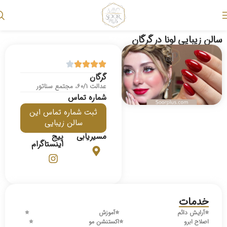
سالن زیبایی لونا در گرگان
گرگان
عدالت 60/1، مجتمع سناتور
شماره تماس
ثبت شماره تماس این
سالن زیبایی
مسیریابی
پیج
اینستاگرام
خدمات
⭐️
آرایش دائم
⭐️
آموزش
⭐️
اصلاح ابرو
⭐️
اکستنشن مو
⭐️