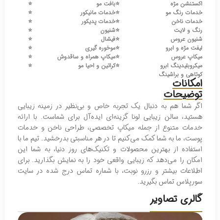
اکستنشن مژه
⭐️
بافت مو
⭐️
خدمات رنگ مو
⭐️
خدمات مانیکور
⭐️
خدمات ناخن
⭐️
خدمات پدیکور
⭐️
رنگ و لایت
⭐️
شنیون
⭐️
شنیون عروس
⭐️
فیشال
⭐️
لیفت مژه و ابرو
⭐️
موخوره گیری
⭐️
میکاپ عروس
⭐️
میکاپ همراه و ساقدوش
⭐️
میکروبلیدینگ ابرو
⭐️
کراتین و احیا مو
⭐️
کوتاهی و براشینگ
امکانات
توضیحات
اگر شما هم به دنبال یک تجربه خاص و بی‌نظیر در زمینه زیبایی
هستید، سالن زیبایی لونا گزینه‌ای ایده‌آل برای شماست. با ارائه
خدمات متنوع از جمله میکاپ تخصصی، طراحی ناخن و خدمات
پوست، ما به شما کمک می‌کنیم تا در هر مناسبتی بدرخشید. تیم ما با
استفاده از بهترین محصولات و تکنیک‌های روز دنیا، به شما این
امکان را می‌دهد که زیبایی واقعی خود را به نمایش بگذارید. برای
اطلاعات بیشتر و رزرو نوبت، با شماره تماس درج شده در سایت
سورپلاس تماس بگیرید.
گالری تصاویر