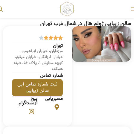
سالن زیبایی ژوتم هال در شمال غرب تهران
تهران
مرزداران، خیابان ابراهیمی،
خیابان فرزانگان، خیابان میثاق،
کوچه ستایش 1، پلاک 56، طبقه
همکف
شماره تماس
ثبت شماره تماس این
سالن زیبایی
مسیریابی
پیج
اینستاگرام