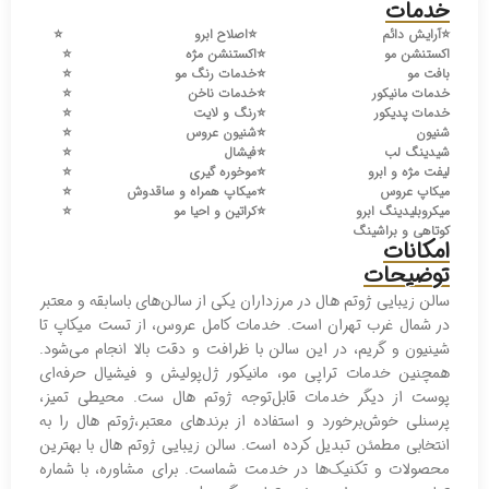
خدمات
⭐️
آرایش دائم
⭐️
اصلاح ابرو
⭐️
اکستنشن مو
⭐️
اکستنشن مژه
⭐️
بافت مو
⭐️
خدمات رنگ مو
⭐️
خدمات مانیکور
⭐️
خدمات ناخن
⭐️
خدمات پدیکور
⭐️
رنگ و لایت
⭐️
شنیون
⭐️
شنیون عروس
⭐️
شیدینگ لب
⭐️
فیشال
⭐️
لیفت مژه و ابرو
⭐️
موخوره گیری
⭐️
میکاپ عروس
⭐️
میکاپ همراه و ساقدوش
⭐️
میکروبلیدینگ ابرو
⭐️
کراتین و احیا مو
⭐️
کوتاهی و براشینگ
امکانات
توضیحات
سالن زيبايی ژوتم هال در مرزداران یکی از سالن‌های باسابقه و معتبر
در شمال غرب تهران است. خدمات کامل عروس، از تست میکاپ تا
شینیون و گریم، در این سالن با ظرافت و دقت بالا انجام می‌شود.
همچنین خدمات تراپی مو، مانیکور ژل‌پولیش و فیشیال حرفه‌ای
پوست از دیگر خدمات قابل‌توجه ژوتم هال ست. محیطی تمیز،
پرسنلی خوش‌برخورد و استفاده از برندهای معتبر،ژوتم هال را به
انتخابی مطمئن تبدیل کرده است. سالن زیبایی ژوتم هال با بهترین
محصولات و تکنیک‌ها در خدمت شماست. برای مشاوره، با شماره