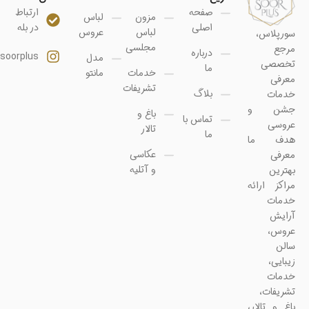
صفحه
ارتباط
مزون
لباس
اصلی
در بله
لباس
عروس
سورپلاس،
مجلسی
مرجع
درباره
soorplus@
مدل
تخصصی
ما
خدمات
مانتو
معرفی
تشریفات
بلاگ
خدمات
جشن و
باغ و
تماس با
عروسی
تالار
ما
هدف ما
عکاسی
معرفی
و آتلیه
بهترین
مراکز ارائه
خدمات
آرایش
عروس،
سالن
زیبایی،
خدمات
تشریفات،
باغ و تالار،