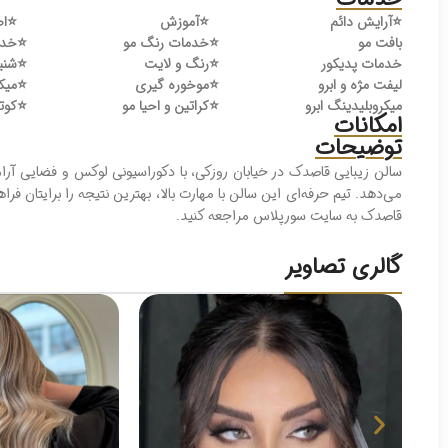
⭐️
آرایش دائم
⭐️
آموزش
⭐️
اص
بافت مو
⭐️
خدمات رنگ مو
⭐️
خدم
خدمات پدیکور
⭐️
رنگ و لایت
⭐️
شنی
لیفت مژه و ابرو
⭐️
موخوره گیری
⭐️
میک
میکروبلیدینگ ابرو
⭐️
کراتین و احیا مو
⭐️
کوت
امکانات
توضیحات
سالن زیبایی قاصدک در خیابان روزکی، با دکوراسیونی لوکس و فضایی آرام، 
می‌دهد. تیم حرفه‌ای این سالن با مهارت بالا، بهترین نتیجه را برایتان
قاصدک به سایت سورپلاس مراجعه کنید.
گالری تصاویر