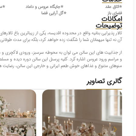
⭐️
اتاق عقد
⭐️
جایگاه عروس و داماد
⭐️
سا
فضای باز
⭐️
گل آرایی فضا
امکانات
توضیحات
تالار پذیرایی بنانیه واقع در محدوده اقدیسه، یکی از زیباترین باغ تال
آن نه تنها میهمانان شما را شگفت زده خواهد کرد، بلکه برای مدت طولانی 
از جذابیت های این سالن می توان به محوطه سرسبز، ورودی لاکچری و مجز
و مراسم ورود عروس اشاره کرد. کلیه پرسنل این سالن دوره دیده و مسلط
منوهای متنوع و غذاهای خوش طعم ایرانی و خارجی این سالن، رضایت هر
گالری تصاویر