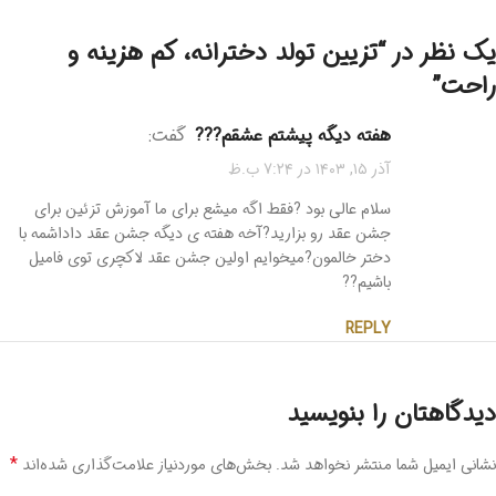
یک نظر در “
تزیین تولد دخترانه، کم هزینه و
راحت
”
هفته دیگه پیشتم عشقم???
گفت:
آذر ۱۵, ۱۴۰۳ در ۷:۲۴ ب.ظ
سلام عالی بود ?فقط اگه میشع برای ما آموزش تزئین برای
جشن عقد رو بزارید?آخه هفته ی دیگه جشن عقد داداشمه با
دختر خالمون?میخوایم اولین جشن عقد لاکچری توی فامیل
باشیم??
REPLY
دیدگاهتان را بنویسید
*
نشانی ایمیل شما منتشر نخواهد شد.
بخش‌های موردنیاز علامت‌گذاری شده‌اند