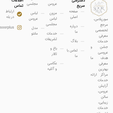
دسترسی
اطلاعات
عروس
مجلسی
سریع
تماس
صفحه
ارتباط
مزون
لباس
اصلی
در بله
لباس
عروس
سورپلاس،
مجلسی
مرجع
درباره
soorplus@
مدل
تخصصی
ما
خدمات
مانتو
معرفی
تشریفات
بلاگ
خدمات
جشن و
باغ و
تماس با
عروسی
تالار
ما
هدف ما
عکاسی
معرفی
و آتلیه
بهترین
مراکز ارائه
خدمات
آرایش
عروس،
سالن
زیبایی،
خدمات