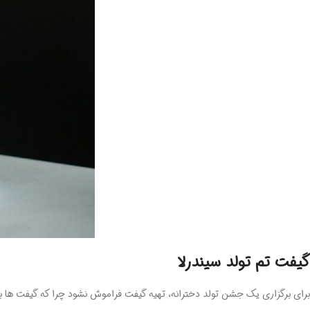
گیفت تم تولد سیندرلا
برای برگزاری یک جشن تولد دخترانه، تهیه گیفت فراموش نشود چرا که گیفت ها بی