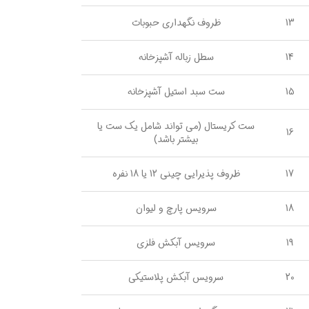
13
ظروف نگهداری حبوبات
14
سطل زباله آشپزخانه
15
ست سبد استیل آشپزخانه
ست کریستال (می تواند شامل یک ست یا
16
بیشتر باشد)
17
ظروف پذیرایی چینی 12 یا 18 نفره
18
سرویس پارچ و لیوان
19
سرویس آبکش فلزی
20
سرویس آبکش پلاستیکی