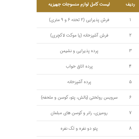
ردیف
لیست کامل لوازم منسوجات جهیزیه
1
فرش پذیرایی (2 تخته 6 و 9 متری)
2
فرش آشپزخانه (یا موکت لاکچری)
3
پرده پذیرایی و نشیمن
4
پرده اتاق خواب
5
پرده آشپزخانه
6
سرویس روتختی (بالش، پتو، کوسن و ملحفه)
7
رومیزی، رانر و کوسن های مبلمان
8
پتو دو نفره و تک نفره