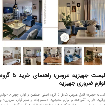
لیست جهیزیه عروس؛ راهنمای خرید 5 گروه
لوازم ضروری جهیزیه
لیست جهیزیه کامل عروس شامل 5 گروه اصلی «مبلمان و لوازم چوبی»، «لوازم
برقی»، «لوازم آشپزخانه و لوازم مصرفی»، «منسوجات و سایر لوازم ضروری» و
«لوازم مصرفی ضروری» است که در ادامه با جزئیات اقلام هر گروه آشنا می‌شویم: