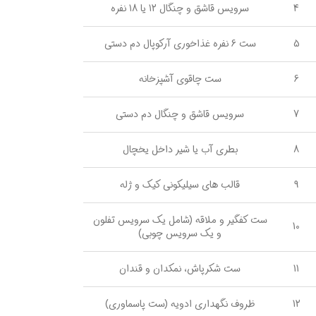
4
سرویس قاشق و چنگال 12 یا 18 نفره
5
ست 6 نفره غذاخوری آرکوپال دم دستی
6
ست چاقوی آشپزخانه
7
سرویس قاشق و چنگال دم دستی
8
بطری آب یا شیر داخل یخچال
9
قالب های سیلیکونی کیک و ژله
ست کفگیر و ملاقه (شامل یک سرویس تفلون
10
و یک سرویس چوبی)
11
ست شکرپاش، نمکدان و قندان
12
ظروف نگهداری ادویه (ست پاسماوری)