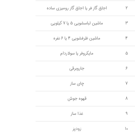
2
اجاق گاز فر یا اجاق گاز رومیزی ساده
3
ماشین لباسشویی 5 یا 7 کیلویی
4
ماشین ظرفشویی 4 یا 6 نفره
5
مایکروفر یا سولاردام
6
جاروبرقی
7
چای ساز
8
قهوه جوش
9
غذا ساز
10
زودپز