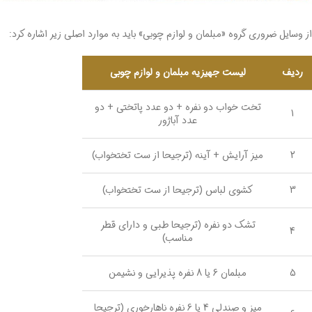
از وسایل ضروری گروه «مبلمان و لوازم چوبی» باید به موارد اصلی زیر اشاره کرد:
ردیف
لیست جهیزیه مبلمان و لوازم چوبی
تخت خواب دو نفره + دو عدد پاتختی + دو
1
عدد آباژور
2
میز آرایش + آینه (ترجیحا از ست تختخواب)
3
کشوی لباس (ترجیحا از ست تختخواب)
تشک دو نفره (ترجیحا طبی و دارای قطر
4
مناسب)
5
مبلمان 6 یا 8 نفره پذیرایی و نشیمن
میز و صندلی 4 یا 6 نفره ناهارخوری (ترجیحا